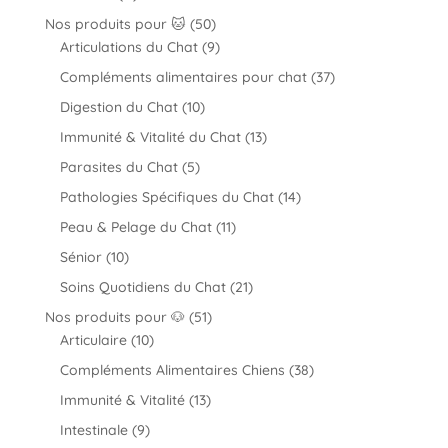
produits
50
Nos produits pour 🐱
50
produits
9
Articulations du Chat
9
produits
37
Compléments alimentaires pour chat
37
produits
10
Digestion du Chat
10
produits
13
Immunité & Vitalité du Chat
13
produits
5
Parasites du Chat
5
produits
14
Pathologies Spécifiques du Chat
14
produits
11
Peau & Pelage du Chat
11
produits
10
Sénior
10
produits
21
Soins Quotidiens du Chat
21
produits
51
Nos produits pour 🐶
51
10
produits
Articulaire
10
produits
38
Compléments Alimentaires Chiens
38
produits
13
Immunité & Vitalité
13
produits
9
Intestinale
9