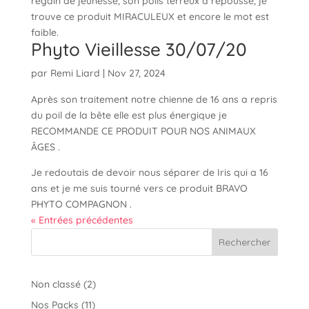
regain de jeunesse, son poils terreux a repoussé, je
trouve ce produit MIRACULEUX et encore le mot est
faible.
Phyto Vieillesse 30/07/20
par
Remi Liard
|
Nov 27, 2024
Après son traitement notre chienne de 16 ans a repris
du poil de la bête elle est plus énergique je
RECOMMANDE CE PRODUIT POUR NOS ANIMAUX
ÂGES .
Je redoutais de devoir nous séparer de Iris qui a 16
ans et je me suis tourné vers ce produit BRAVO
PHYTO COMPAGNON .
« Entrées précédentes
Rechercher
2
Non classé
2
produits
11
Nos Packs
11