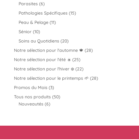
produits
6
Parasites
6
produits
15
Pathologies Spécifiques
15
produits
11
Peau & Pelage
11
produits
10
Sénior
10
produits
20
Soins au Quotidiens
20
produits
28
Notre sélection pour l'automne 🍁
28
produits
25
Notre sélection pour l'été ☀️
25
produits
22
Notre sélection pour l'hiver ❄️
22
produits
28
Notre sélection pour le printemps 🌱
28
produits
3
Promos du Mois
3
produits
50
Tous nos produits
50
6
produits
Nouveautés
6
produits