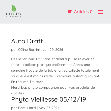
Profitez de -10% sur votre 1ère commande : code
BIENVENUE
Articles 0
OK ! :)
Auto Draft
par
Céline Borrini
|
Jan 20, 2026
Dès le 1er jour Titi 16ans et demi a pu se relever et
faire sa toilette presque entièrement. Après une
semaine il saute de la table fait sa toilette totalement
sa queue est moins raide. Il remiaule autant qu’avant.
En résumé Titi revit .
Merci bcp phyto compagnon pour vos produits de
qualités .
Phyto Vieillesse 05/12/19
par
Remi Liard
|
Nov 27, 2024