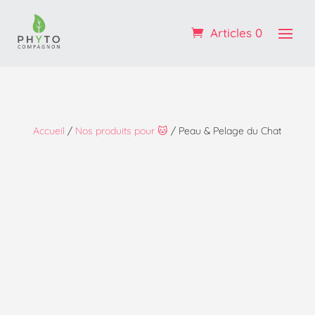
Profitez de -10% sur votre 1ère commande : code
BIENVENUE
Articles 0
OK ! :)
Accueil
/
Nos produits pour 🐱
/ Peau & Pelage du Chat