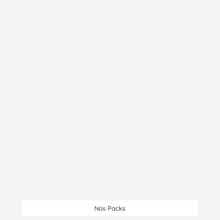
Spiruline
26,00
€
Ajouter au panier
Nos Packs