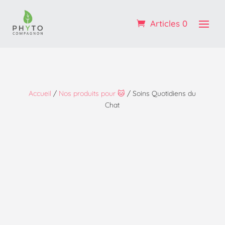
Profitez de -10% sur votre 1ère commande : code
BIENVENUE
Articles 0
OK ! :)
Accueil
/
Nos produits pour 🐱
/ Soins Quotidiens du
Chat