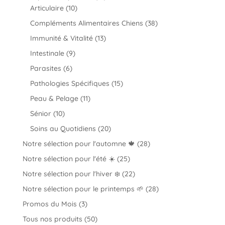
10
produits
Articulaire
10
produits
38
Compléments Alimentaires Chiens
38
produits
13
Immunité & Vitalité
13
produits
9
Intestinale
9
produits
6
Parasites
6
produits
15
Pathologies Spécifiques
15
produits
11
Peau & Pelage
11
produits
10
Sénior
10
produits
20
Soins au Quotidiens
20
produits
28
Notre sélection pour l'automne 🍁
28
produits
25
Notre sélection pour l'été ☀️
25
produits
22
Notre sélection pour l'hiver ❄️
22
produits
28
Notre sélection pour le printemps 🌱
28
produits
3
Promos du Mois
3
produits
50
Tous nos produits
50