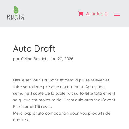
Profitez de -10% sur votre 1ère commande : code
BIENVENUE
Articles 0
OK ! :)
Auto Draft
par
Céline Borrini
|
Jan 20, 2026
Dès le 1er jour Titi 16ans et demi a pu se relever et
faire sa toilette presque entièrement. Après une
semaine il saute de la table fait sa toilette totalement
sa queue est moins raide. Il remiaule autant qu’avant.
En résumé Titi revit .
Merci bcp phyto compagnon pour vos produits de
qualités .