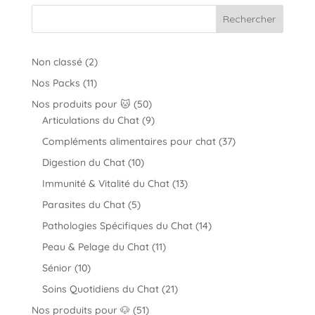
Rechercher
2
Non classé
2
produits
11
Nos Packs
11
produits
50
Nos produits pour 🐱
50
produits
9
Articulations du Chat
9
produits
37
Compléments alimentaires pour chat
37
produits
10
Digestion du Chat
10
produits
13
Immunité & Vitalité du Chat
13
produits
5
Parasites du Chat
5
produits
14
Pathologies Spécifiques du Chat
14
produits
11
Peau & Pelage du Chat
11
produits
10
Sénior
10
produits
21
Soins Quotidiens du Chat
21
produits
51
Nos produits pour 🐶
51