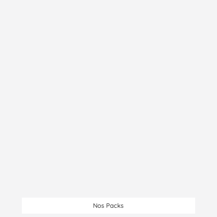
Spiruline
26,00
€
Ajouter au panier
Nos Packs