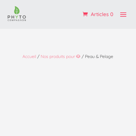
Profitez de -10% sur votre 1ère commande : code
BIENVENUE
Articles 0
OK ! :)
Accueil
/
Nos produits pour 🐶
/ Peau & Pelage