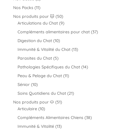
produits
11
Nos Packs
11
produits
50
Nos produits pour 🐱
50
produits
9
Articulations du Chat
9
produits
37
Compléments alimentaires pour chat
37
produits
10
Digestion du Chat
10
produits
13
Immunité & Vitalité du Chat
13
produits
5
Parasites du Chat
5
produits
14
Pathologies Spécifiques du Chat
14
produits
11
Peau & Pelage du Chat
11
produits
10
Sénior
10
produits
21
Soins Quotidiens du Chat
21
produits
51
Nos produits pour 🐶
51
10
produits
Articulaire
10
produits
38
Compléments Alimentaires Chiens
38
produits
13
Immunité & Vitalité
13