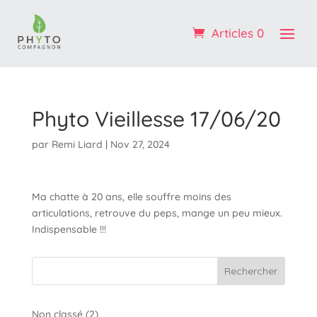
Profitez de -10% sur votre 1ère commande : code
BIENVENUE
Articles 0
OK ! :)
Phyto Vieillesse 17/06/20
par
Remi Liard
|
Nov 27, 2024
Ma chatte à 20 ans, elle souffre moins des
articulations, retrouve du peps, mange un peu mieux.
Indispensable !!!
Rechercher
2
Non classé
2