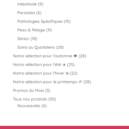
produits
9
Intestinale
9
produits
6
Parasites
6
produits
15
Pathologies Spécifiques
15
produits
11
Peau & Pelage
11
produits
10
Sénior
10
produits
20
Soins au Quotidiens
20
produits
28
Notre sélection pour l'automne 🍁
28
produits
25
Notre sélection pour l'été ☀️
25
produits
22
Notre sélection pour l'hiver ❄️
22
produits
28
Notre sélection pour le printemps 🌱
28
produits
3
Promos du Mois
3
produits
50
Tous nos produits
50
6
produits
Nouveautés
6
produits