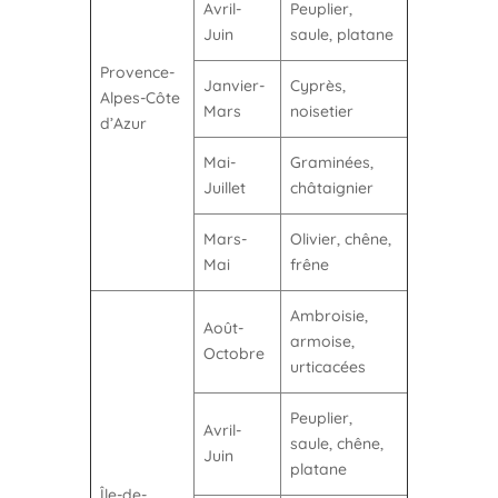
Avril-
Peuplier,
Juin
saule, platane
Provence-
Janvier-
Cyprès,
Alpes-Côte
Mars
noisetier
d’Azur
Mai-
Graminées,
Juillet
châtaignier
Mars-
Olivier, chêne,
Mai
frêne
Ambroisie,
Août-
armoise,
Octobre
urticacées
Peuplier,
Avril-
saule, chêne,
Juin
platane
Île-de-