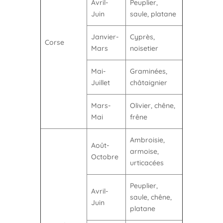
Avril-
Peuplier,
Juin
saule, platane
Janvier-
Cyprès,
Corse
Mars
noisetier
Mai-
Graminées,
Juillet
châtaignier
Mars-
Olivier, chêne,
Mai
frêne
Ambroisie,
Août-
armoise,
Octobre
urticacées
Peuplier,
Avril-
saule, chêne,
Juin
platane