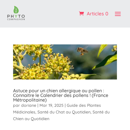
Profitez de -10% sur votre 1ère commande : code
BIENVENUE
Articles 0
OK ! :)
Astuce pour un chien allergique au pollen :
Connaitre le Calendrier des pollens ! (France
Métropolitaine)
par
doriane
|
Mar 19, 2025
|
Guide des Plantes
Médicinales
,
Santé du Chat au Quotidien
,
Santé du
Chien au Quotidien