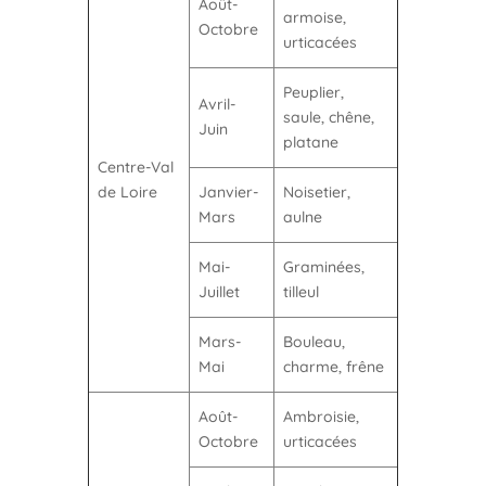
Août-
armoise,
Octobre
urticacées
Peuplier,
Avril-
saule, chêne,
Juin
platane
Centre-Val
de Loire
Janvier-
Noisetier,
Mars
aulne
Mai-
Graminées,
Juillet
tilleul
Mars-
Bouleau,
Mai
charme, frêne
Août-
Ambroisie,
Octobre
urticacées