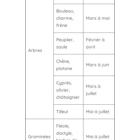
Bouleau,
charme,
Mars à mai
frêne
Peuplier,
Février à
saule
avril
Arbres
Chêne,
Mars à juin
platane
Cyprès,
Mars à
olivier,
juillet
châtaignier
Tilleul
Mai à juillet
Fléole,
dactyle,
Graminées
Mai à juillet