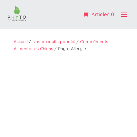
Profitez de -10% sur votre 1ère commande : code
BIENVENUE
Articles 0
OK ! :)
Accueil
/
Nos produits pour 🐶
/
Compléments
Alimentaires Chiens
/ Phyto Allergie