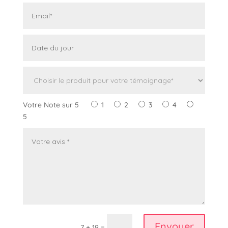
Votre Note sur 5
1
2
3
4
5
Envoyer
7 + 19 =