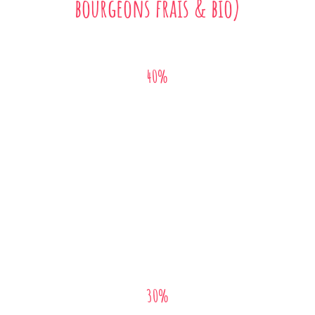
bourgeons frais & bio)
40%
Cassis
Anti-allergique majeur
Traite les problèmes de peau, l’urticaire, et les
piqûres d’insectes
Renforce l’organisme
30%