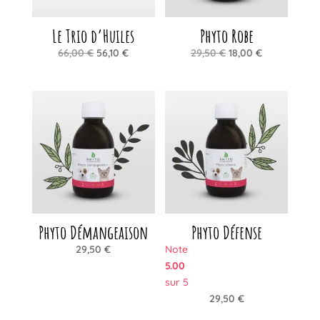
Le Trio d’Huiles
Phyto Robe
Le
Le
Le
Le
66,00
€
56,10
€
29,50
€
18,00
€
prix
prix
prix
prix
initial
actuel
initial
actuel
était :
est :
était :
est :
66,00 €.
56,10 €.
29,50 €.
18,00 €.
Phyto Démangeaison
Phyto Défense
29,50
€
Note
5.00
sur 5
29,50
€