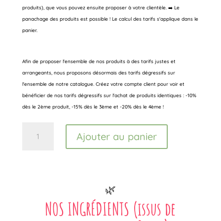
produits), que vous pouvez ensuite proposer à votre clientèle. ➡️ Le
panachage des produits est possible ! Le calcul des tarifs s'applique dans le
panier.
Afin de proposer l'ensemble de nos produits à des tarifs justes et
arrangeants, nous proposons désormais des tarifs dégressifs sur
l'ensemble de notre catalogue. Créez votre compte client pour voir et
bénéficier de nos tarifs dégressifs sur l'achat de produits identiques : -10%
dès le 2ème produit, -15% dès le 3ème et -20% dès le 4ème !
quantité
Ajouter au panier
de
Phyto
Allergie
🌿
NOS INGRÉDIENTS (issus de