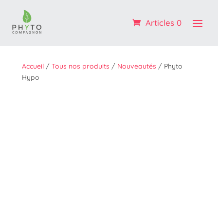
Profitez de -10% sur votre 1ère commande : code
BIENVENUE
Articles 0
OK ! :)
Accueil
/
Tous nos produits
/
Nouveautés
/ Phyto
Hypo