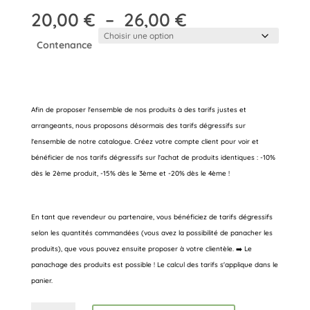
Plage
20,00
€
–
26,00
€
de
Contenance
prix :
20,00 €
à
26,00 €
Afin de proposer l'ensemble de nos produits à des tarifs justes et
arrangeants, nous proposons désormais des tarifs dégressifs sur
l'ensemble de notre catalogue. Créez votre compte client pour voir et
bénéficier de nos tarifs dégressifs sur l'achat de produits identiques : -10%
dès le 2ème produit, -15% dès le 3ème et -20% dès le 4ème !
En tant que revendeur ou partenaire, vous bénéficiez de tarifs dégressifs
selon les quantités commandées (vous avez la possibilité de panacher les
produits), que vous pouvez ensuite proposer à votre clientèle. ➡️ Le
panachage des produits est possible ! Le calcul des tarifs s'applique dans le
panier.
quantité