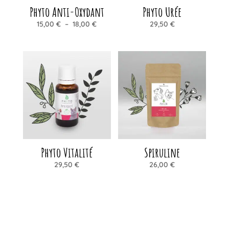
Phyto Anti-Oxydant
Phyto Urée
Plage
15,00
€
–
18,00
€
29,50
€
de
prix :
15,00 €
à
18,00 €
Phyto Vitalité
Spiruline
29,50
€
26,00
€