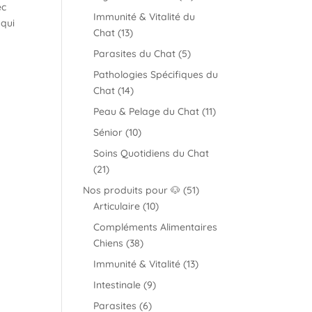
ec
produits
Immunité & Vitalité du
 qui
13
Chat
13
produits
5
Parasites du Chat
5
produits
Pathologies Spécifiques du
14
Chat
14
produits
11
Peau & Pelage du Chat
11
produits
10
Sénior
10
produits
Soins Quotidiens du Chat
21
21
produits
51
Nos produits pour 🐶
51
10
produits
Articulaire
10
produits
Compléments Alimentaires
38
Chiens
38
produits
13
Immunité & Vitalité
13
produits
9
Intestinale
9
produits
6
Parasites
6