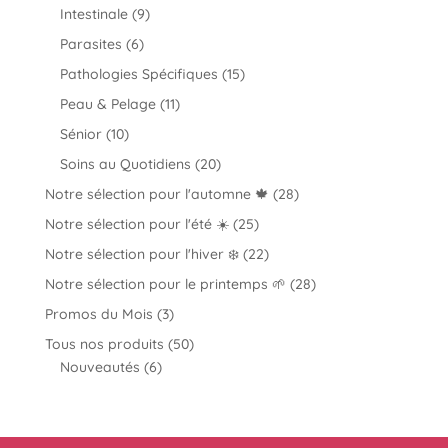
produits
9
Intestinale
9
produits
6
Parasites
6
produits
15
Pathologies Spécifiques
15
produits
11
Peau & Pelage
11
produits
10
Sénior
10
produits
20
Soins au Quotidiens
20
produits
28
Notre sélection pour l'automne 🍁
28
produits
25
Notre sélection pour l'été ☀️
25
produits
22
Notre sélection pour l'hiver ❄️
22
produits
28
Notre sélection pour le printemps 🌱
28
produits
3
Promos du Mois
3
produits
50
Tous nos produits
50
6
produits
Nouveautés
6
produits