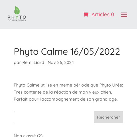
Profitez de -10% sur votre 1ère commande : code
BIENVENUE
Articles 0
OK ! :)
Phyto Calme 16/05/2022
par
Remi Liard
|
Nov 26, 2024
Phyto Calme utilisé en meme période que Phyto Urée:
Très contente de la réaction de mon vieux chien.
Parfait pour l’accompagnement de son grand age.
Rechercher
2
Non classé
2