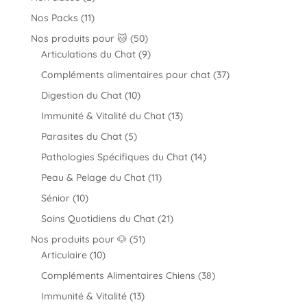
produits
11
Nos Packs
11
produits
50
Nos produits pour 🐱
50
produits
9
Articulations du Chat
9
produits
37
Compléments alimentaires pour chat
37
produits
10
Digestion du Chat
10
produits
13
Immunité & Vitalité du Chat
13
produits
5
Parasites du Chat
5
produits
14
Pathologies Spécifiques du Chat
14
produits
11
Peau & Pelage du Chat
11
produits
10
Sénior
10
produits
21
Soins Quotidiens du Chat
21
produits
51
Nos produits pour 🐶
51
10
produits
Articulaire
10
produits
38
Compléments Alimentaires Chiens
38
produits
13
Immunité & Vitalité
13