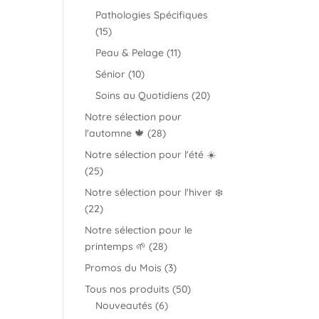
produits
Pathologies Spécifiques
15
15
produits
11
Peau & Pelage
11
produits
10
Sénior
10
produits
20
Soins au Quotidiens
20
produits
Notre sélection pour
28
l'automne 🍁
28
produits
Notre sélection pour l'été ☀️
25
25
produits
Notre sélection pour l'hiver ❄️
22
22
produits
Notre sélection pour le
28
printemps 🌱
28
produits
3
Promos du Mois
3
produits
50
Tous nos produits
50
6
produits
Nouveautés
6