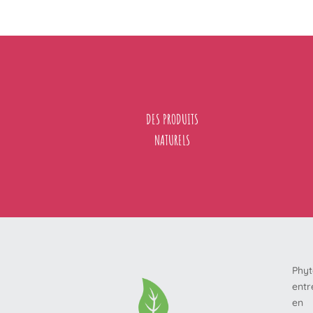
DES PRODUITS
NATURELS
Phy
entr
en 