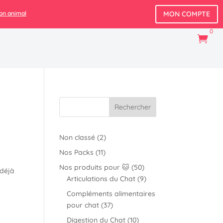
mon animal
OK ! :)
MON COMPTE
0

Rechercher
2
Non classé
2
produits
11
Nos Packs
11
produits
50
Nos produits pour 🐱
50
 déjà
produits
9
Articulations du Chat
9
produits
Compléments alimentaires
37
pour chat
37
produits
10
Digestion du Chat
10