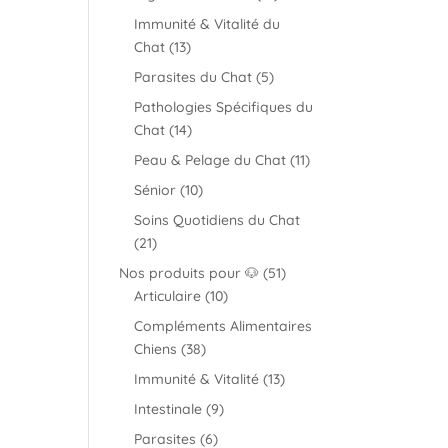
produits
Immunité & Vitalité du
13
Chat
13
produits
5
Parasites du Chat
5
produits
Pathologies Spécifiques du
14
Chat
14
produits
11
Peau & Pelage du Chat
11
produits
10
Sénior
10
produits
Soins Quotidiens du Chat
21
21
produits
51
Nos produits pour 🐶
51
10
produits
Articulaire
10
produits
Compléments Alimentaires
38
Chiens
38
produits
13
Immunité & Vitalité
13
produits
9
Intestinale
9
produits
6
Parasites
6