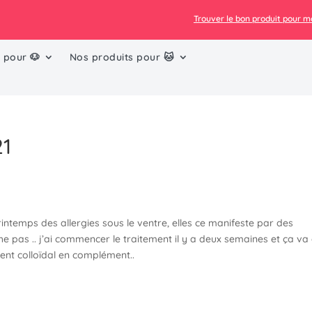
ez de -10% sur votre 1ère commande : code BIENVENUE
Trouver le bon produit pour 
 pour 🐶
Nos produits pour 🐱
21
rintemps des allergies sous le ventre, elles ce manifeste par des
che pas .. j’ai commencer le traitement il y a deux semaines et ça va
ent colloïdal en complément..