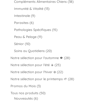
38
Compléments Alimentaires Chiens
38
produits
13
Immunité & Vitalité
13
produits
9
Intestinale
9
produits
6
Parasites
6
produits
15
Pathologies Spécifiques
15
produits
11
Peau & Pelage
11
produits
10
Sénior
10
produits
20
Soins au Quotidiens
20
produits
28
Notre sélection pour l'automne 🍁
28
produits
25
Notre sélection pour l'été ☀️
25
produits
22
Notre sélection pour l'hiver ❄️
22
produits
28
Notre sélection pour le printemps 🌱
28
produits
3
Promos du Mois
3
produits
50
Tous nos produits
50
6
produits
Nouveautés
6
produits