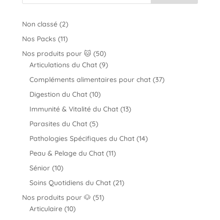
2
Non classé
2
produits
11
Nos Packs
11
produits
50
Nos produits pour 🐱
50
produits
9
Articulations du Chat
9
produits
37
Compléments alimentaires pour chat
37
produits
10
Digestion du Chat
10
produits
13
Immunité & Vitalité du Chat
13
produits
5
Parasites du Chat
5
produits
14
Pathologies Spécifiques du Chat
14
produits
11
Peau & Pelage du Chat
11
produits
10
Sénior
10
produits
21
Soins Quotidiens du Chat
21
produits
51
Nos produits pour 🐶
51
10
produits
Articulaire
10
produits