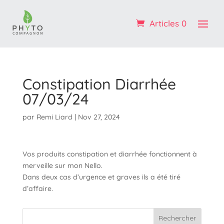
Profitez de -10% sur votre 1ère commande : code
BIENVENUE
Articles 0
OK ! :)
Constipation Diarrhée
07/03/24
par
Remi Liard
|
Nov 27, 2024
Vos produits constipation et diarrhée fonctionnent à
merveille sur mon Nello.
Dans deux cas d’urgence et graves ils a été tiré
d’affaire.
Rechercher