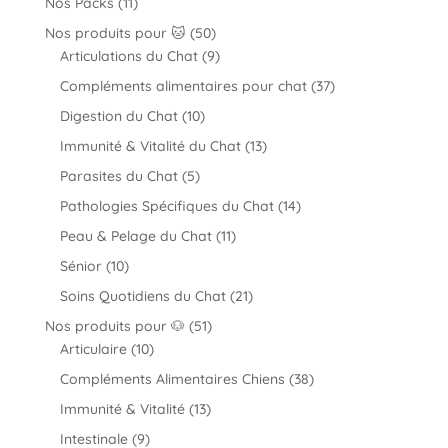
11
Nos Packs
11
produits
50
Nos produits pour 🐱
50
produits
9
Articulations du Chat
9
produits
37
Compléments alimentaires pour chat
37
produits
10
Digestion du Chat
10
produits
13
Immunité & Vitalité du Chat
13
produits
5
Parasites du Chat
5
produits
14
Pathologies Spécifiques du Chat
14
produits
11
Peau & Pelage du Chat
11
produits
10
Sénior
10
produits
21
Soins Quotidiens du Chat
21
produits
51
Nos produits pour 🐶
51
10
produits
Articulaire
10
produits
38
Compléments Alimentaires Chiens
38
produits
13
Immunité & Vitalité
13
produits
9
Intestinale
9