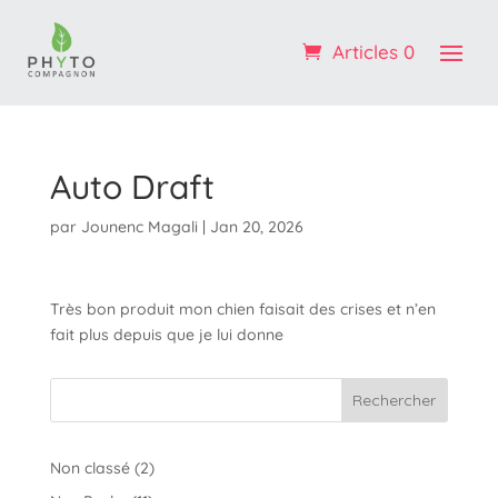
Profitez de -10% sur votre 1ère commande : code
BIENVENUE
Articles 0
OK ! :)
Auto Draft
par
Jounenc Magali
|
Jan 20, 2026
Très bon produit mon chien faisait des crises et n’en
fait plus depuis que je lui donne
Rechercher
2
Non classé
2
produits