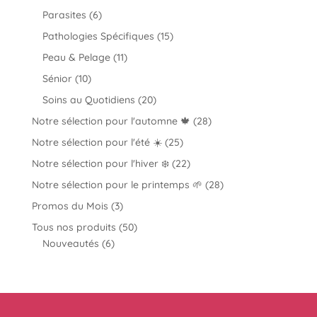
produits
6
Parasites
6
produits
15
Pathologies Spécifiques
15
produits
11
Peau & Pelage
11
produits
10
Sénior
10
produits
20
Soins au Quotidiens
20
produits
28
Notre sélection pour l'automne 🍁
28
produits
25
Notre sélection pour l'été ☀️
25
produits
22
Notre sélection pour l'hiver ❄️
22
produits
28
Notre sélection pour le printemps 🌱
28
produits
3
Promos du Mois
3
produits
50
Tous nos produits
50
6
produits
Nouveautés
6
produits