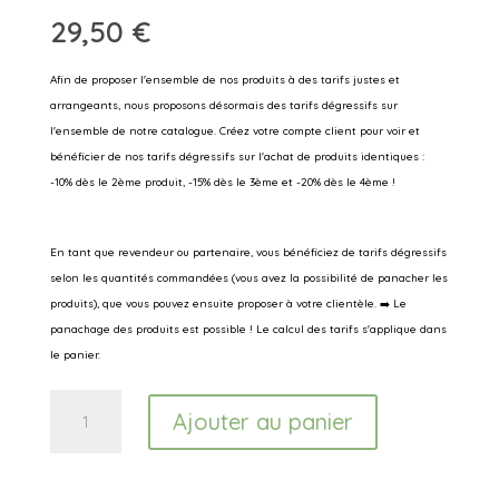
29,50
€
Afin de proposer l'ensemble de nos produits à des tarifs justes et
arrangeants, nous proposons désormais des tarifs dégressifs sur
l'ensemble de notre catalogue. Créez votre compte client pour voir et
bénéficier de nos tarifs dégressifs sur l'achat de produits identiques :
-10% dès le 2ème produit, -15% dès le 3ème et -20% dès le 4ème !
En tant que revendeur ou partenaire, vous bénéficiez de tarifs dégressifs
selon les quantités commandées (vous avez la possibilité de panacher les
produits), que vous pouvez ensuite proposer à votre clientèle. ➡️ Le
panachage des produits est possible ! Le calcul des tarifs s'applique dans
le panier.
quantité
Ajouter au panier
de
Phyto
Vieillesse