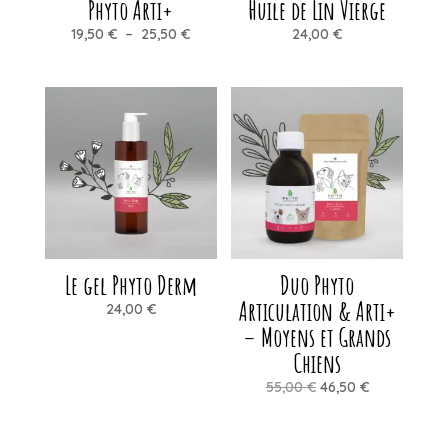
Phyto Arti+
Huile de Lin Vierge
Plage
19,50
€
–
25,50
€
24,00
€
de
prix :
19,50 €
à
25,50 €
Le gel Phyto Derm
Duo Phyto
Articulation & Arti+
24,00
€
– Moyens et Grands
Chiens
Le
Le
55,00
€
46,50
€
prix
prix
initial
actuel