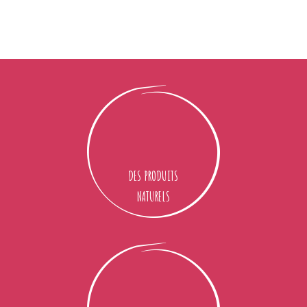
était :
est :
55,00 €.
46,50 €.
DES PRODUITS
NATURELS