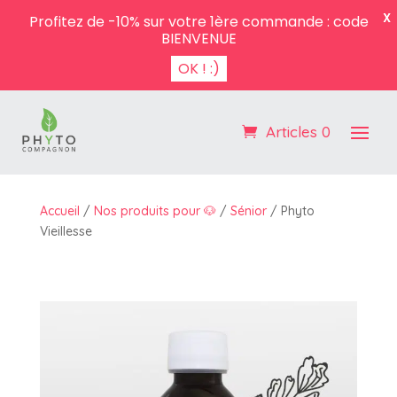
X
Profitez de -10% sur votre 1ère commande : code
BIENVENUE
OK ! :)
Articles 0
Accueil
/
Nos produits pour 🐶
/
Sénior
/ Phyto
Vieillesse